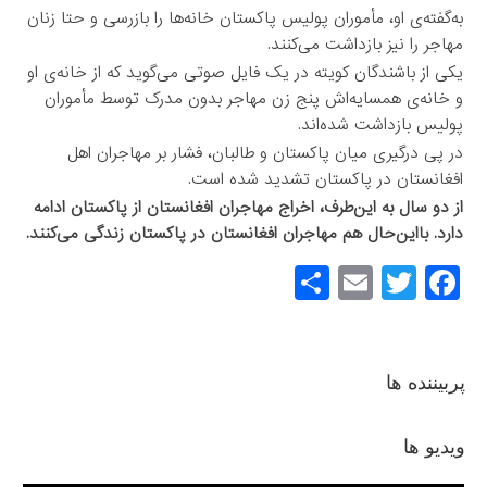
به‌گفته‌ی او، مأموران پولیس پاکستان خانه‌ها را بازرسی و حتا زنان
مهاجر را ‏نیز بازداشت می‌کنند.‏
یکی از باشندگان کویته در یک فایل صوتی می‌گوید که از خانه‌ی او
و خانه‌ی ‏همسایه‌اش پنج زن مهاجر بدون مدرک توسط مأموران
پولیس بازداشت شده‌اند.‏
در پی درگیری میان پاکستان و طالبان، فشار بر مهاجران اهل
افغانستان در ‏پاکستان تشدید شده است.‏
از دو سال به این‌طرف، اخراج مهاجران افغانستان از پاکستان ادامه
دارد. بااین‌حال هم مهاجران افغانستان در پاکستان زندگی می‌کنند.‏
S
E
T
F
h
m
wi
a
ar
ail
tt
c
e
er
e
پربیننده ها
b
o
ویدیو ها