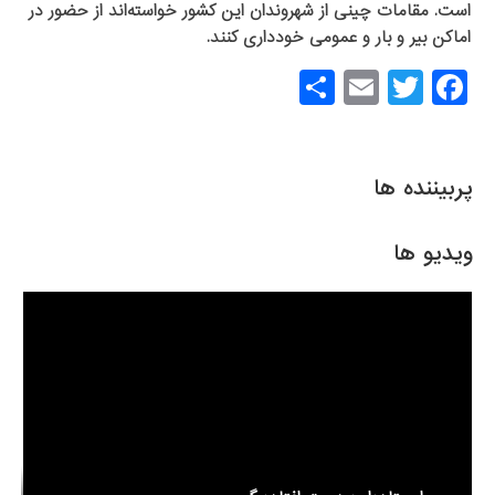
است. مقامات چینی از شهروندان این کشور خواسته‌اند از حضور در
اماکن بیر و بار و عمومی خودداری کنند.
S
E
T
F
h
m
wi
a
ar
ail
tt
c
e
er
e
پربیننده ها
b
o
ویدیو ها
o
k