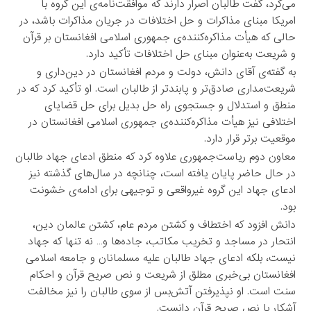
می‌کرد، گفت طالبان اصرار دارند که موافقت‌نامه‌ی این گروه با
امریکا مبنای مذاکرات و حل اختلافات در جریان مذاکرات باشد، در
حالی که هیأت مذاکره‌کننده‌ی جمهوری اسلامی افغانستان بر قرآن
و شریعت به‌عنوان مبنای حل اختلافات تأکید دارد.
به گفته‌ی آقای دانش، دولت و مردم افغانستان در دین‌داری و
شریعت‌مداری صادق‌تر و پابندتر از طالبان است. او تأکید کرد که در
منطق و استدلال و جستجوی راه حل بدیل برای حل قضایای
اختلافی نیز هیأت مذاکره‌کننده‌ی جمهوری اسلامی افغانستان در
موقعیت برتر قرار دارد.
معاون دوم ریاست‌جمهوری علاوه کرد که منطق ادعای جهاد طالبان
در حال حاضر پایان یافته است، چنانچه در سال‌های گذشته نیز
ادعای جهاد این گروه غیرواقعی و توجیهی برای ادامه‌ی خشونت
بود.
دانش افزود که اختطاف و کشتن مردم عام، کشتن عالمان دین،
انتحار در مساجد و تخریب مکاتب، جاده‌ها و… نه تنها که جهاد
نیست، بلکه ادعای جهاد طالبان علیه مسلمانان و جامعه اسلامی
افغانستان بی‌خبری مطلق از شریعت و نص صریح قرآن و احکام
سنت است. او نپذیرفتن آتش‌بس از سوی طالبان را نیز مخالفت
آشکار با نص صریح قرآن دانست.