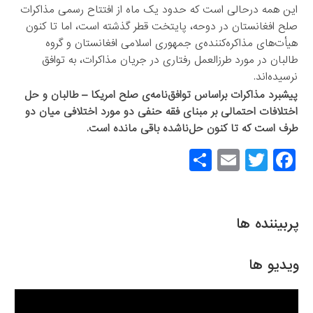
این همه درحالی است که حدود یک ماه از افتتاح رسمی مذاکرات
صلح افغانستان در دوحه، پایتخت قطر گذشته است، اما تا کنون
هیأت‌های مذاکره‌کننده‌ی جمهوری اسلامی افغانستان و گروه
طالبان در مورد طرزالعمل رفتاری در جریان مذاکرات، به توافق
نرسیده‌اند.
پیشبرد مذاکرات براساس توافق‌نامه‌ی صلح امریکا – طالبان و حل
اختلافات احتمالی بر مبنای فقه حنفی دو مورد اختلافی میان دو
طرف است که تا کنون حل‌ناشده باقی مانده است.
S
E
T
F
h
m
wi
a
ar
ail
tt
c
e
er
e
پربیننده ها
b
o
ویدیو ها
o