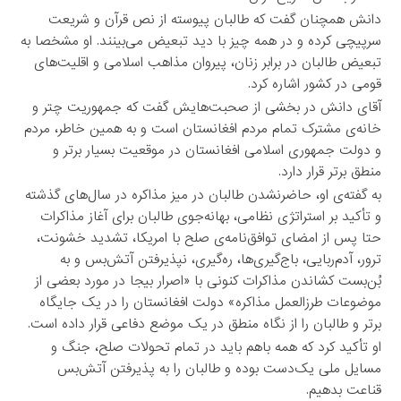
دانش همچنان گفت که طالبان پیوسته از نص قرآن و شریعت
سرپیچی کرده و در همه چیز با دید تبعیض می‌بینند. او مشخصا به
تبعیض طالبان در برابر زنان، پیروان مذاهب اسلامی و اقلیت‌های
قومی در کشور اشاره کرد.
آقای دانش در بخشی از صحبت‌هایش گفت که جمهوریت چتر و
خانه‌ی مشترک تمام مردم افغانستان است و به همین خاطر، مردم
و دولت جمهوری اسلامی افغانستان در موقعیت بسیار برتر و
منطق برتر قرار دارد.
به گفته‌ی او، حاضرنشدن طالبان در میز مذاکره در سال‌های گذشته
و تأکید بر استراتژی نظامی، بهانه‌جوی طالبان برای آغاز مذاکرات
حتا پس از امضای توافق‌نامه‌ی صلح با امریکا، تشدید خشونت،
ترور، آدم‌ربایی، باج‌گیری‌ها، ره‌گیری، نپذیرفتن آتش‌بس و به
بُن‌بست کشاندن مذاکرات کنونی با «اصرار بیجا در مورد بعضی از
موضوعات طرزالعمل مذاکره» دولت افغانستان را در یک جایگاه
برتر و طالبان را از نگاه منطق در یک موضع دفاعی قرار داده است.
او تأکید کرد که همه باهم باید در تمام تحولات صلح، جنگ و
مسایل ملی یک‌دست بوده و طالبان را به پذیرفتن آتش‌بس
قناعت بدهیم.