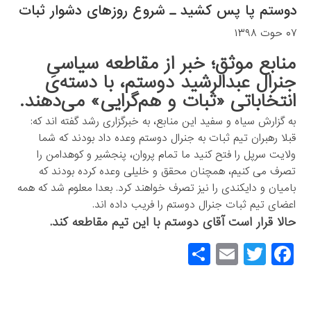
دوستم پا پس کشید ـ شروع روزهای دشوار ثبات
۰۷ حوت ۱۳۹۸
منابع موثق؛ خبر از مقاطعه سیاسیِ
جنرال عبدالرشید دوستم، با دسته‌ی
انتخاباتی «ثبات و هم‌گرایی» می‌دهند.
به گزارش سیاه و سفید این منابع، به خبرگزاری رشد گفته اند که:
قبلا رهبران تیم ثبات به جنرال دوستم وعده داد بودند که شما
ولایت سرپل را فتح کنید ما تمام پروان، پنجشیر و کوهدامن را
تصرف می کنیم، همچنان محقق و خلیلی وعده کرده بودند که
بامیان و دایکندی را نیز تصرف خواهند کرد. بعدا معلوم شد که همه
اعضای تیم ثبات جنرال دوستم را فریب داده اند.
حالا قرار است آقای دوستم با این تیم مقاطعه کند.
S
E
T
F
h
m
wi
a
ar
ail
tt
c