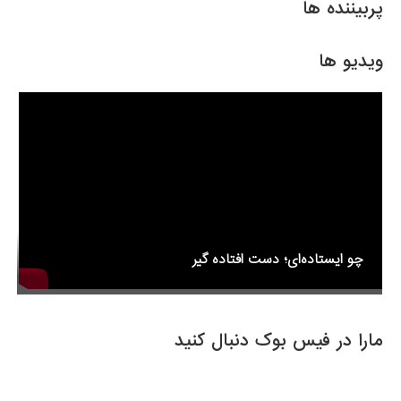
e
er
e
پربیننده ها
b
o
ویدیو ها
o
k
چو ایستاده‌ای؛ دست افتاده گیر
مارا در فیس بوک دنبال کنید