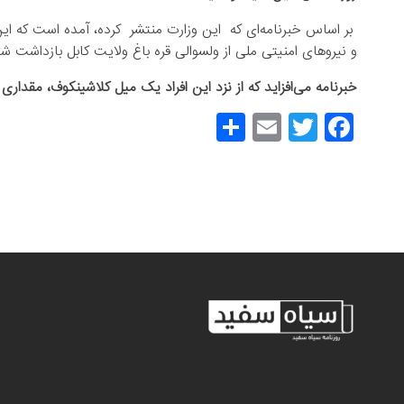
بر اساس خبرنامه‌ای که این وزارت منتشر کرده، آمده است که ای
و نیروهای امنیتی ملی از ولسوالی قره باغ ولایت کابل بازداشت شده
خبرنامه می‌افزاید که از نزد این افراد یک میل کلاشینکوف، مقداری
S
E
T
F
h
m
wi
a
ar
ail
tt
c
e
er
e
b
o
o
k