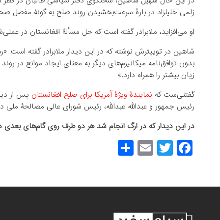
در این حال سهیل شاهین، سخنگوی دفتر سیاسی طالبان در قطر می
زلمی خلیلزاد در بارۀ سرعت‌بخشیدن روند صلح به گونۀ مفصل صح
او می‌افزاید، ملابرادر گفته است که حل مسألۀ افغانستان در عملی‌
شاهین در توییترش نوشته که در این دیدار ملابرادر گفته است: «رها
بدون توافق‌نامه میکانیزم‌های دیگر به معنای ایجاد موانع در رون
زیان بیشتر را همراه دارد
.
»
گفتنی‌ست که
نمایندۀ ویژۀ آمریکا برای صلح افغانستان
پس از دیدا
رئیس جمهور و عبدالله عبدالله، رئیس شورای عالی مصالحۀ ملی دید
در این دیدار که در ارگ انجام شد هر دو طرف روی گام‌های بعدی در
S
E
T
F
h
m
wi
a
ar
ail
tt
c
e
er
e
b