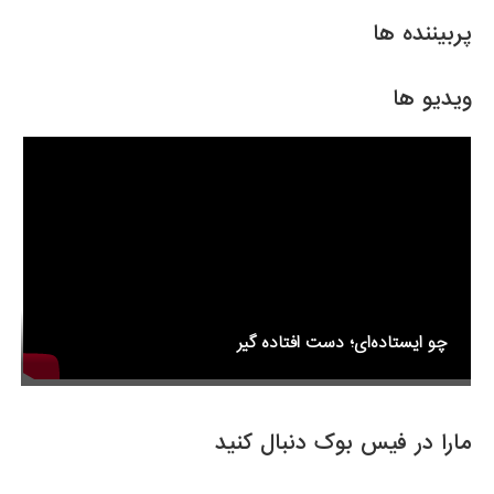
ar
ail
tt
c
e
er
e
پربیننده ها
b
o
ویدیو ها
o
k
چو ایستاده‌ای؛ دست افتاده گیر
مارا در فیس بوک دنبال کنید