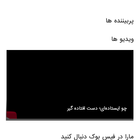
h
m
wi
a
ar
ail
tt
c
e
er
e
پربیننده ها
b
o
ویدیو ها
o
k
چو ایستاده‌ای؛ دست افتاده گیر
مارا در فیس بوک دنبال کنید