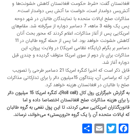
افغانستان گفت: «شرط حکومت افغانستان کاهش خشونت‌ها و
آتش‌بس دوامدار است، خواست ما آتش بس دوامدار است».
مذاکرات صلح ایالات متحده با نمایندگان طالبان در شهر دوحه
پس یک وقفه 3 ماهه، 7 دسامبر دوباره از سرگرفته شد. مقام‌های
امریکایی پس از آغاز مذاکرات، اعلام کردند که محور بحث آنان
کاهش خشونت خواهد بود. اما پس از حمله گروه طالبان در 11
دسامبر بر بگرام (پایگاه نظامی امریکا) در ولایت پروان، این
مذاکرات برای بار دوم از سوی امریکا متوقف گردیده و چندی قبل
دوباره آغاز شد.
قابل ذکر است که اخیرا کنگره امریکا 21 دسامبر طرحی را تصویب
کرد که براساس آن، پنتاگون 15میلیون دالر را برای تدارکاتی مذاکرات
صلح با طالبان در افغانستان هزینه خواهد کرد.
به گزارش خبرگزاری رول کال (Roll call)، کنگره امریکا 15 میلیون دالر
را برای هزینه مذاکرات صلح افغانستان اختصاصا داده و اما
قانون‌گذاران امریکایی سعی کردند، تا این پول نفعی به گروه طالبان
که ایالات متحده آن را یک گروه «تروریستی» می‌خواند، نرساند.
S
E
T
F