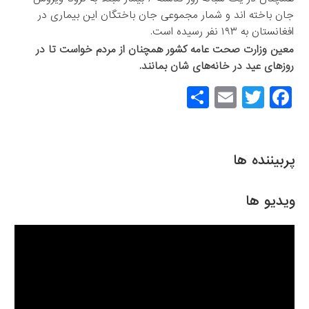
جان باخته اند و شمار مجموعی جان باختگان این بیماری در
افغانستان به ۱۹۳ نفر رسیده است.
معین وزارت صحت عامه کشور همچنان از مردم خواست تا در
روزهای عید در خانه‌های شان بمانند.
S
E
T
F
h
m
wi
a
ar
ail
tt
c
e
er
e
پربیننده ها
b
o
ویدیو ها
o
k