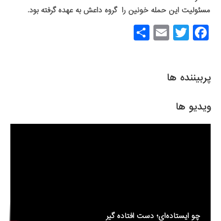
مسئولیت این حمله خونین را گروه داعش به عهده گرفته بود.
S
E
T
F
h
m
wi
a
ar
ail
tt
c
e
er
e
پربیننده ها
b
o
ویدیو ها
o
k
چو ایستاده‌ای؛ دست افتاده گیر