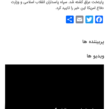
پایتخت عراق کشته شد. سپاه پاسداران انقلاب اسلامی و وزارت
دفاع امریکا این خبر را تایید کرد.
S
E
T
F
h
m
wi
a
ar
ail
tt
c
e
er
e
پربیننده ها
b
o
ویدیو ها
o
k