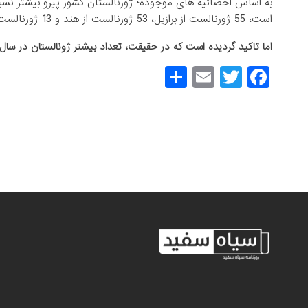
است، 55 ژورنالست از برازیل، 53 ژورنالست از هند و 13 ژورنالست از روسیه قربانی کرونا گردیدند.
اما تاکید گردیده است که در حقیقت، تعداد بیشتر ژونالستان در سال 2020 قربانی کرونا گردیده اند
S
E
T
F
h
m
wi
a
ar
ail
tt
c
e
er
e
b
o
o
k