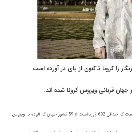
، سازمان غیر دولتی Press emblem campaign (PEK) خبر داده است که حداقل 602 ژورنالست از 59 کشور جهان که آلوده به ویروس