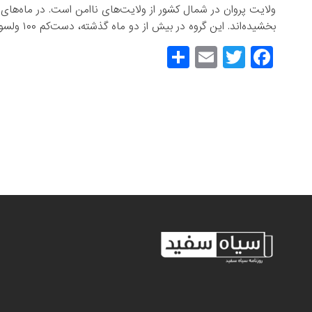
ولایت پروان در شمال کشور از ولایت‌های ناامن است. در ماه‌های
بخشیده‌اند. این گروه در بیش از دو ماه گذشته، دست‌کم ۱۰۰ ولسوالی را سقوط داده‌اند.
S
E
T
F
h
m
wi
a
ar
ail
tt
c
e
er
e
b
o
o
k