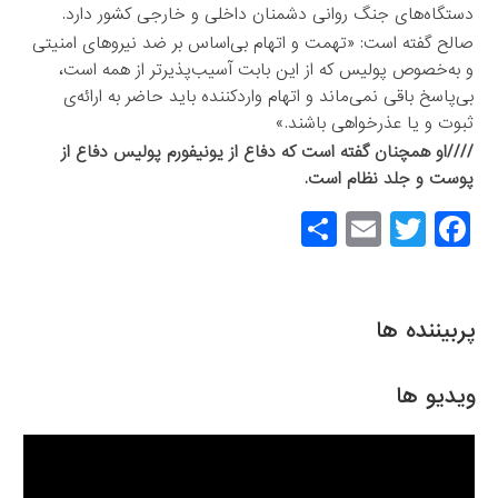
دستگاه‌های جنگ روانی دشمنان داخلی و خارجی کشور دارد.
صالح گفته است: «تهمت و اتهام بی‌اساس بر ضد نیروهای امنیتی
و به‌خصوص پولیس که از این بابت آسیب‌پذیرتر از همه است،
بی‌پاسخ باقی نمی‌ماند و اتهام واردکننده باید حاضر به ارائه‌ی
ثبوت و یا عذرخواهی باشند.»
////او همچنان گفته است که دفاع از یونیفورم پولیس دفاع از
پوست و جلد نظام است.
S
E
T
F
h
m
wi
a
ar
ail
tt
c
e
er
e
پربیننده ها
b
o
ویدیو ها
o
k