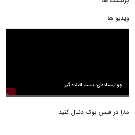
e
er
e
پربیننده ها
b
o
ویدیو ها
o
k
چو ایستاده‌ای؛ دست افتاده گیر
مارا در فیس بوک دنبال کنید