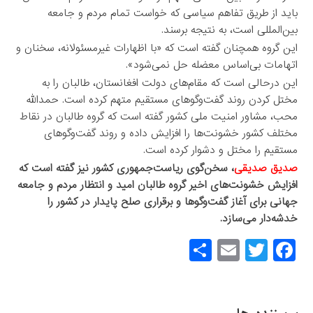
باید از طریق تفاهم سیاسی که خواست تمام مردم و جامعه
بین‌المللی است، به نتیجه برسند.
این گروه همچنان گفته است که «با اظهارات غیرمسئولانه، سخنان و
اتهامات بی‌اساس معضله حل نمی‌شود».
این درحالی است که مقام‌های دولت افغانستان، طالبان را به
مختل کردن روند گفت‌وگوهای مستقیم متهم کرده است. حمدالله
محب، مشاور امنیت ملی کشور گفته است که گروه طالبان در نقاط
مختلف کشور خشونت‌ها را افزایش داده و روند گفت‌وگوهای
مستقیم را مختل و دشوار کرده است.
صدیق صدیقی
، سخن‌گوی ریاست‌جمهوری کشور نیز گفته است که
افزایش خشونت‌های اخیر گروه طالبان امید و انتظار مردم و جامعه
جهانی برای آغاز گفت‌وگوها و برقراری صلح پایدار در کشور را
خدشه‌دار می‌سازد.
S
E
T
F
h
m
wi
a
ar
ail
tt
c