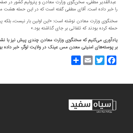
عبدالقدیر مطفی، سخن‌گوی وزارت معادن و پترولیم کشور در صفحه
را خبر داده است. آقای مطفی گفته است که در این حمله هشت م
​سخنگوی وزارت معادن نوشته است: «این اولین بار نیست، بلکه پ
حمله کرده بودند که تلفاتی بر جای گذاشته بود.»
یادآوری می‌کنیم که سخنگوی وزارت معادن چندی پیش نیز با نشر
بر پوسته‌های امنیتی معدن مس عینک در ولایت لوگر، خبر داده بو
S
E
T
F
h
m
wi
a
ar
ail
tt
c
e
er
e
b
o
o
k