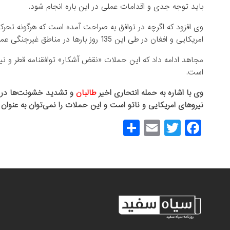
باید توجه جدی و اقدامات عملی در این باره انجام شود.
وی افزود که اگرچه در توافق به صراحت آمده است که هرگونه تحرک
امریکایی و افغان در طی این 135 روز بارها در مناطق غیرجنگی عملیات تهاجمی و نیز بمباران هوایی کرده‌اند.
مجاهد ادامه داد که این حملات «نقض آشکار» توافقنامه قطر و ن
است.
وی با اشاره به حمله انتحاری اخیر
طالبان
و تشدید خشونت‌ها در دی
نیروهای امریکایی و ناتو است و این حملات را نمی‌توان به عنوان 
S
E
T
F
h
m
wi
a
ar
ail
tt
c
e
er
e
b
o
o