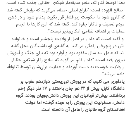
بعدا توسط ثناوالله، عضو سابقه‌دار شبکه‌ی حقانی جذب شده است.
صالح افزوده است: “طراح اصلی حمله، می‌گوید که برایش گفته شد
که کاری شود تا حکومت زیر فشار قرار بگیرد، بدنام شود و در ذهن
مردم ضعیف و ناکارا جلوه کند. گفته شد که این کارها با انجام
عملیات بر اهداف نظامی امکان‌پذیر نیست”.
او گفته است، که عادل در اصل از ولایت پنجشیر است و خانواده
اش در پلچرخی زندگی می‌کند. به گفته‌ی او، باشندگان محل گفته
اند که عادل سه سال مفقود بود و آوازه بود که برای جنگ و آموزش
بیرون رفته است. “عادل نام، می‌گوید که سلاح را از شبکه‌ی حقانی
از ولایت خوست به دست آوردند و هدایت برای‌شان توسط ثناوالله
داده می‌شد”.
یادآوری می کنیم، که در یورش تروریستی دوازدهم عقرب بر
دانشگاه کابل، بیش از ۲۲ نفر جان باختند و ۲۷ نفر دیگر زخم
برداشتند. بیش‌تر قربانیان این یورش دانش‌جویان بودند. گروه
داعش، مسئولیت این یورش را به عهده گرفت؛ اما دولت
افغانستان گروه طالبان را عامل آن دانسته است.