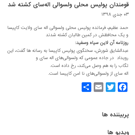
قومندان پولیس محلی ولسوالی اله‌سای کشته شد
۰۳ جدی ۱۳۹۸
حمد عظیم، فرمانده پولیس محلی ولسوالی اله سای ولایت کاپیسا
و یک محافظش در کمین طالبان کشته شدند
روزنامه آن لاین سیاه وسفید:
عبدالشایق شورش، سخنگوی پولیس کاپیسا به رسانه ها گفت، این
رویداد در جاده عمومی که ولسوالی‌های اله سای و
تگاب را به هم وصل می‌کند، رخ داده است.
اله سای از ولسوالی‌های نا امن کاپیسا است.
S
E
T
F
h
m
wi
a
ar
ail
tt
c
e
er
e
پربیننده ها
b
ویدیو ها