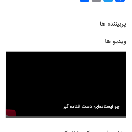
h
m
wi
a
ar
ail
tt
c
e
er
e
پربیننده ها
b
o
ویدیو ها
o
k
چو ایستاده‌ای؛ دست افتاده گیر