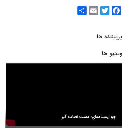
S
E
T
F
h
m
wi
a
ar
ail
tt
c
e
er
e
پربیننده ها
b
o
ویدیو ها
o
k
چو ایستاده‌ای؛ دست افتاده گیر