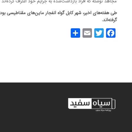
مجاهد نوشته که افراد بازداشت‌شده به جرایم خود اعتراف کرده‌اند و
طی هفته‌های اخیر، شهر کابل گواه انفجار ماین‌های مقناطیسی بوده
گرفته‌اند.
S
E
T
F
h
m
wi
a
ar
ail
tt
c
e
er
e
b
o
o
k