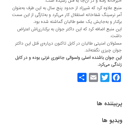
خیرخانه رفته و در آن‌جا به قتل رسیده است.
منبع علاوه کرد که شیرزاد از حدود پنج سال به این طرف به‌عنوان
آمر نرسینگ شفاخانه استقلال کار می‌کرد و به‌تازگی از این سمت
برکنار و به‌جایش یک عضو طالبان گماشته شده بود.
این منبع اضافه کرد که این داکتر جوان به‌ برکناری‌اش اعتراض
داشت.
مسئولان امنیتی طالبان در کابل تاکنون درباره‌ی قتل این داکتر
جوان چیزی نگفته‌اند.
این جوان باشنده اصلی ولسوالی جاغوری غزنی بوده و در کابل
زندگی می‌کرد.
S
E
T
F
h
m
wi
a
ar
ail
tt
c
e
er
e
پربیننده ها
b
o
ویدیو ها