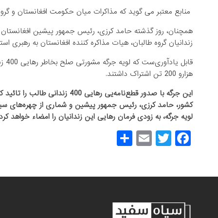
منابع معتبر می گوید که مذاکرات میان حکومت افغانستان و گروه طالبان در 26 اسد (16 آگوست
همچنان، روز گذشته حامد کرزی، رئیس جمهور پیشین افغانستان در
زندانیان گروه طالبان، هیات مذاکره کننده افغانستان به رهبری است
هزارو 200 تن اشتراک داشتند.
این جرگه با صدور قطع‌نامه‌یی ره
کشور، حامد کرزی، رئیس جمهور پیشین و شماری از چهره‌های سی
لویه جرگه، به زودی فرمان رهایی این زندانیان را امضاء خواهد کرد.
S
E
T
F
h
m
wi
a
ar
ail
tt
c
e
er
e
b
o