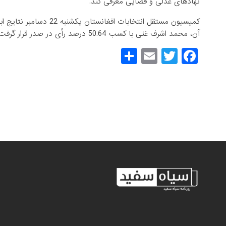
نهادهای عدلی و قضایی معرفی کند.
کمیسیون مستقل انتخابات ا
آن، محمد اشرف غنی با کسب 50.64 درصد رأی در صدر قرار گرفت.
S
E
T
F
h
m
wi
a
ar
ail
tt
c
e
er
e
b
o
o
k