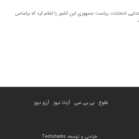
فغانستان یکشنبه 22 دسامبر نتایج ابتدایی انتخابات ریاست جمهوری این کشور را اعلام کرد که براساس
طلوع
بی بی سی
آیانا نیوز
آرزو نیوز
طراحی و توسعه
Techsharks