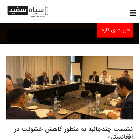
خبر های تازه:
نشست چندجانبه به منظور کاهش خشونت در
افغانستان