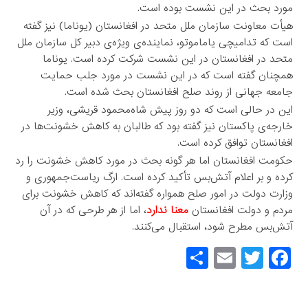
مورد بحث در این نشست بوده است.
هیأت معاونت سازمان ملل متحد در افغانستان (یوناما) نیز گفته
است که تدامیچی یاماموتو، نماینده‌ی ویژه‌ی دبیر کل سازمان ملل
متحد در افغانستان در این نشست شرکت کرده است. یوناما
همچنان گفته است که در این نشست در مورد جلب حمایت
جامعه جهانی از روند صلح افغانستان بحث شده است.
این در حالی است که دو روز پیش شاه‌محمود قریشی، وزیر
خارجه‌ی پاکستان نیز گفته بود که طالبان به کاهش خشونت‌ها در
افغانستان توافق کرده است.
حکومت افغانستان اما هر گونه بحث در مورد کاهش خشونت را رد
کرده و بر اعلام آتش‌بس تأکید کرده است. ارگ ریاست‌جمهوری و
وزارت دولت در امور صلح همواره گفته‌اند که کاهش خشونت برای
مردم و دولت افغانستان
معنا ندارد
، اما از هر طرحی که در آن
آتش‌بس مطرح شود، استقبال می‌کنند.
S
E
T
F
h
m
wi
a
ar
ail
tt
c