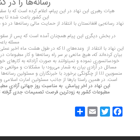
رسانه‌ها را در 
هیات رهبری این نهاد در این پیام، اعلام کرده است که با سق
این کشور باعت شده تا بسی
نهاد رسانه‌یی افغانستان با انتقاد از حمایت مالی رسانه‌ها در دو
در بخش دیگری این پیام همچنان آمده است که پس از سقوط نظا
مسئله باعث
این نهاد با انتقاد از وعده‌های ا.ا که در طول هشت ماه اخیر عملی
بیان کرده‌اند که، هیچ مانعی بر سر راه رسانه‌ها و کار مطبوعات د
خود‌سانسوری نموده و نمیتوانند به صورت آزادانه به کارهای خ
مسائل در آزادی بیان به شمار می‌رود؛ با مشکلات و موانعی جد
منسوبین ا.ا.ا از چگونگی برخورد با خبرنگاران و مسئولین رسانه
است. در همین راستا بارها از جانب مسئولین امارت اسلامی وعد
این نهاد در اخر پیامش به مناسبت روز جهانی آزادی مطب
مطبوعات کشور به زودترین فرصت تصمیمات جدی گرفته تا با
S
E
T
F
h
m
wi
a
ar
ail
tt
c