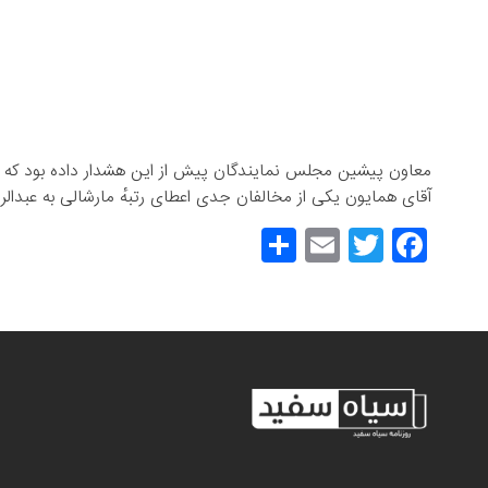
معاون پیشین مجلس نمایندگان پیش از این هشدار داده بود که اگر 
آقای همایون یکی از مخالفان جدی اعطای رتبهٔ مارشالی به عبدال
S
E
T
F
h
m
wi
a
ar
ail
tt
c
e
er
e
b
o
o