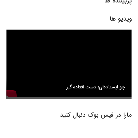
e
er
e
پربیننده ها
b
o
ویدیو ها
o
k
چو ایستاده‌ای؛ دست افتاده گیر
مارا در فیس بوک دنبال کنید