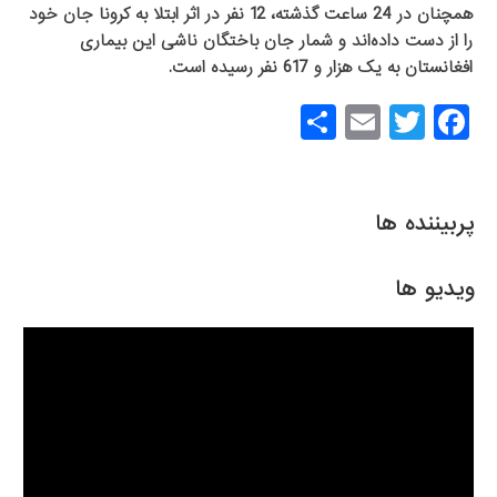
همچنان در 24 ساعت گذشته، 12 نفر در اثر ابتلا به کرونا جان خود
را از دست داده‌اند و شمار جان باختگان ناشی این بیماری
افغانستان به یک ‌هزار و 617 نفر رسیده است.
S
E
T
F
h
m
wi
a
ar
ail
tt
c
e
er
e
پربیننده ها
b
o
ویدیو ها
o
k