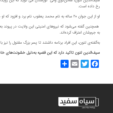
سیف‌الدین لتون، سخن‌گوی والی نورستان می گوید که این رویداد
رخ داده است.
او از این جوان ۲۰ ساله به نام محمد یعقوب نام برد و افزود که او در همکاری با دو دوست خود، پدرش را به قتل رسانده است.
همچنین گفته می‌شود که نیروهای امنیتی این ولایت در پیوند به ا
به جرم‌شان اعتراف کرده‌اند.
به‌گفته‌ی لتون، این افراد برنامه داشتند تا پسر بزرگ مقتول را نیز 
سیف‌الدین لتون تاکید دارد که این قضیه به‌دلیل خشونت‌های خانو
S
E
T
F
h
m
wi
a
ar
ail
tt
c
e
er
e
b
o
o