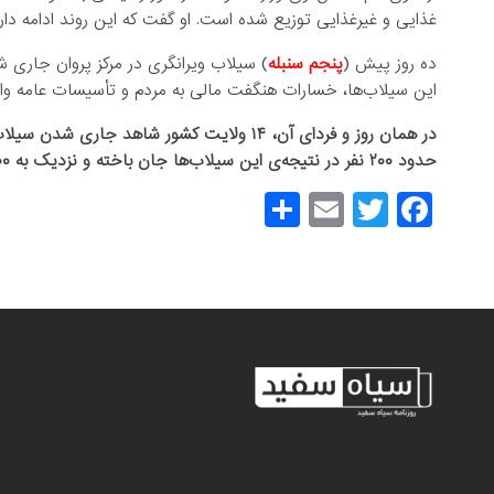
غذایی و غیرغذایی توزیع شده است. او گفت که این روند ادامه دارد
ده روز پیش (
پنجم سنبله
) سیلاب ویرانگری در مرکز پروان جاری 
این سیلاب‌ها، خسارات هنگفت مالی به مردم و تأسیسات عامه وار
در همان روز و فردای آن، ۱۴ ولایت کشور شاهد 
حدود ۲۰۰ نفر در نتیجه‌ی این سیلاب‌ها جان باخته و نزدیک به ۲۰۰ نفر دیگر زخمی شدند.
S
E
T
F
h
m
wi
a
ar
ail
tt
c
e
er
e
b
o
o
k