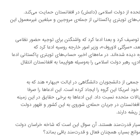
متحده از دولت اسلامی (داعش) در افغانستان حمایت می‌کند.
ای تویتری پاکستانی از جمله‌ی مروجین و مبلغین غیرمعمول این
ات متحده توصیف کرد و بعدا ادعا کرد که واشنگتن برای توجیه حضور نظامی
د، «سرگئی لاوروف»، وزیر امور خارجه روسیه ادعا کرد که
ه دیده شده‌اند. در ماه‌های اخیر، حساب‌های تویتری پاکستانی ادعا
ادی، رهبر دولت اسلامی را به‌وسیله هواپیما به افغانستان انتقال
ر جمعی از دانشجویان دانشگاهی در ایالت «بیهار» هند که به
ود امریکا این گروه را ایجاد کرده است. این ادعاها را صرفا
الات متحده نسبت داد. این ادعاها به برخی حقایق در این زمینه
 افغانستان در جریان حمله‌ی شوروی به این کشور و ظهور دولت
ریشه دارند.
یار قدرت‌مند هستند. آن سوال این است که شاخه خراسان دولت
نع بسیار، همچنان فعال و قدرت‌مند باقی بماند؟