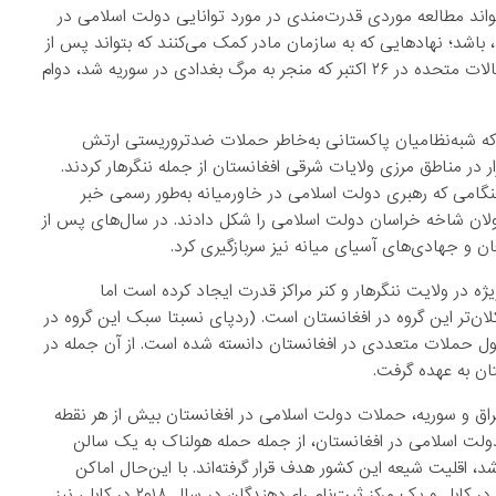
اند مطالعه موردی قدرت‌مندی در مورد توانایی دولت اسلامی در
 باشد؛ نهادهایی که به سازمان مادر کمک می‌کنند که بتواند پس از
خسارات ناشی از از دست‌دادن قلمرو در سوریه و عراق و حمله‌ی ایالات متحده در ۲۶ اکتبر که منجر به مرگ بغدادی در سوریه شد، دوام
ستان به سال ۲۰۱۰ برمی‌گردد، وقتی که شبه‌نظامیان پاکستانی به‌خاطر حملات ضدتروریستی ارتش
 در مناطق مرزی ولایات شرقی افغانستان از جمله ننگرهار کردند.
گامی که رهبری دولت اسلامی در خاورمیانه به‌طور رسمی خبر
 را در سال ۲۰۱۵ اعلام کرد، پیش‌قراولان شاخه خراسان دولت اسلامی را شکل دادند. در سال‌های پس از
 و جهادی‌های آسیای میانه نیز سربازگیری کرد.
ه در ولایت ننگرهار و کنر مراکز قدرت ایجاد کرده است اما
ان‌تر این گروه در افغانستان است. (ردپای نسبتا سبک این گروه در
۲۰۱۵ به‌ این‌سو، این گروه مسئول حملات متعددی در افغانستان دانسته شده است. از آن جمله در
ام بی‌بی‌سی، به جز عراق و سوریه، حملات دولت اسلامی در افغانستان بیش از هر نقطه
لت اسلامی در افغانستان، از جمله حمله هولناک به یک سالن
کابل در ماه آگست که باعث کشته‌شدن بیش از ۶۰ نفر شد، اقلیت شیعه این کشور هدف قرار گرفته‌اند. با این‌حال اماکن
دولتی از جمله بزرگ‌ترین شفاخانه نظامی افغانستان در سال ۲۰۱۷ در کابل و یک مرکز ثبت‌نام رای‌دهندگان در سال ۲۰۱۸ در کابل، نیز