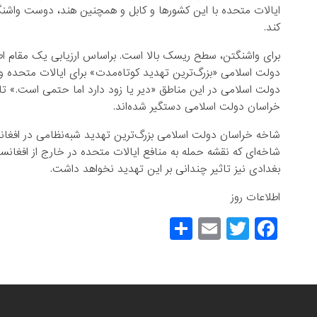
ایالات متحده با این کشورها و کابل و همچنین هند، دوست واشن
کند.
برای واشنگتن، سطح ریسک بالا است. براساس ارزیابی یک مقام اط
دولت اسلامی «بزرگ‌ترین تهدید کوتاه‌مدت» برای ایالات متحده 
دولت اسلامی در این مناطق «دیر یا زود دارد اما حتمی است.» تا
خراسان دولت اسلامی دستگیر شده‌اند.
شاخه خراسان دولت اسلامی بزرگ‌ترین تهدید شبه‌نظامی در افغا
شاخه‌ای که نقشه حمله به منافع ایالات متحده در خارج از افغانست
بغدادی نیز تاثیر چندانی بر این تهدید نخواهد داشت.
اطلاعات روز
S
E
T
F
h
m
wi
a
ar
ail
tt
c
e
er
e