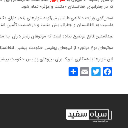
که در جغرافیای افغانستان «مثبت و مؤثر» تمام شود.
سخن‌گوی وزارت داخله‌ی طالبان می‌گوید موترهای رنجر دارای یک
«نسبت به افغانستان و جغرافیایش مثبت و در قسمت تأمین امن
عبدالمتین قانع توضیح نداده است که موتر‌های رنجر دارای چه مش
موترهای نوع «رنجر» از نیروهای پولیس حکومت پیشین افغانستان ب
این موترها با همکاری امریکا برای نیروهای پولیس حکومت پیشین
S
E
T
F
h
m
wi
a
ar
ail
tt
c
e
er
e
b
o
o