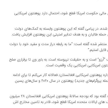
مالی حکومت امریکا قطع شود، احتمال دارد پوهنتون امریکایی
شده، در پیامی گفته که این پوهنتون وابسته به کمک‌های دولت
یک‌ شنبه ۲۹ دسمبر (هشتم جدی) منتشر شده گفته است: “ما به رابطه دراز مدت و مفید خود با دولت
قایل استیم.”
 “آرزو” است و به حقیقت نپیوسته است. به باور وی تا برقراری صلح
نتون امریکایی امریکایی یک واقعیت است.
دیوید سدنی همچنان افزوده است: “من همراه با هیات مدیره و اداره پوهنتون امریکایی افغانستان٫ فعالانه کار می‌کنم تا برای ادامه
کارهای عملیاتی، تامین امنیت، و ادامه پروگرام‌های اکادمیک (از جمله پروگرام‌های جدید) پوهنتون در سال ۲۰۲۰ و سال‌های پسین
شبکه خبری سی ان ان به روز جمعه (ششم جدی) در گزارشی گفت گفته بود که بودجه سالانۀ پوهنتون امریکایی افغانستان ۲۸ میلیون
ل ۲۰۲۰ بودجه دارد؛ اما اگر کمک های ایالات متحده امریکا قطع شود، قادر به تامین مخارج اش