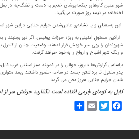
شهر طنین گام‌های چکمه‌پوشان خنجر به دست و تفنگ‌چه در بغل، 
اختطاف در نیمه روز صورت می‌گیرد.
این به‌معنایِ و یا نشانه‌ی عادی‌شدن جرایم جنایی دراین شهر اس
اراکین مسئولِ امنیتی به ویژه حوزات پولیس، اگر دیر بجنبند و ب
شهروندان را روی میز خویش قرار ندهند، وضعیت چنان از کنترل بیر
و رنگِ شهرِ اشباح و ارواح را به‌خود خواهد گرفت.
براساس گزارش‌ها دیروز، جوانی را در کمربند سبز امینتی غرب کاب
پدر مقتول تا برداشتن جسد در ساحه حضور داشتند وبعد متواری ش
شدن جرایم جنایی هروز دفن می گردد.
کابل به کومای جُرمی افتاده است نگذارید حرفش سر از اح
S
E
T
F
h
m
wi
a
ar
ail
tt
c
e
er
e