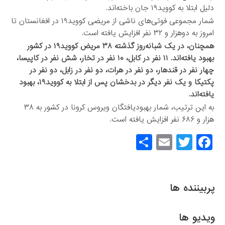
دلیل ابتلا به کووید۱۹ جان باخته‌اند.
شمار مجموعی فوتی‌های ناشی از مریضی کووید۱۹ در افغانستان تا
امروز به دو‌هزار و ۳۲ نفر افزایش یافته است.
همچنان، در یک شبانه‌روز گذشته ۳۸ مریض کووید۱۹ در کشور
بهبود یافته‌اند. ۱۱ نفر در کابل، ۱۰ نفر در تخار، شش نفر در کاپیسا،
چهار نفر در قندهار، دو نفر در هرات، دو نفر در زابل، دو نفر در
پکتیکا و یک نفر دیگر در بدخشان پس از ابتلا به کووید۱۹، بهبود
یافته‌اند.
به این ترتیب، شمار بهبودیافتگان ویروس کرونا در کشور به ۳۸
هزار و ۶۸۶ نفر افزایش یافته است.
S
E
T
F
h
m
wi
a
ar
ail
tt
c
e
er
e
پربیننده ها
b
o
ویدیو ها