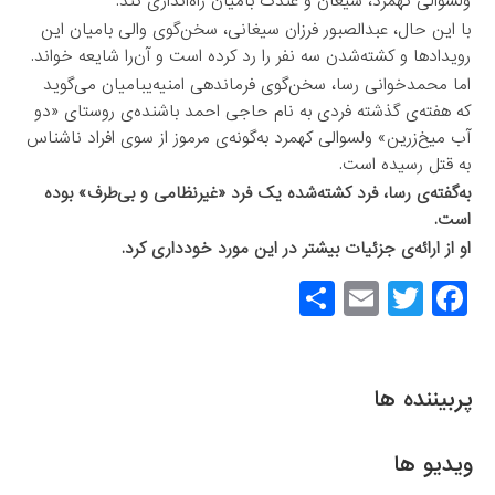
ولسوالی کهمرد، سیغان و غندک بامیان راه‌اندازی کند.
با این حال، عبدالصبور فرزان سیغانی، سخن‌گوی والی بامیان این
رویدادها و کشته‌شدن سه نفر را رد کرده است و آن‌را شایعه خواند.
اما محمدخوانی رسا، سخن‌گوی فرماندهی امنیه‌یبامیان می‌گوید
که هفته‌ی گذشته فردی به نام حاجی احمد باشنده‌ی روستای «دو
آب میخ‌زرین» ولسوالی کهمرد به‌گونه‌ی مرموز از سوی افراد ناشناس
به قتل رسیده است.
به‌گفته‌ی رسا، فرد کشته‌شده یک فرد «غیرنظامی و بی‌طرف» بوده
است.
او از ارائه‌ی جزئیات بیشتر در این مورد خودداری کرد.
S
E
T
F
h
m
wi
a
ar
ail
tt
c
e
er
e
پربیننده ها
b
o
ویدیو ها