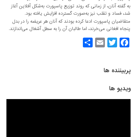
به گفته آنان، از زمانی که روند توزیع پاسپورت به‌‌شکل آفلاین آغاز
شد، فساد و تقلب نیز به‌‌صورت گسترده افزایش یافته بود.
متقاضیان پاسپورت ادعا کرده بودند که آنان هر عریضه را در بدل
پنجاه افغانی می‌خرند، اما طالبان آن را به سطل آشغال می‌اندازند.
S
E
T
F
h
m
wi
a
ar
ail
tt
c
e
er
e
پربیننده ها
b
o
ویدیو ها
o
k