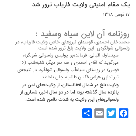
یک مقام امنیتیِ ولایت فاریاب ترور شد
۱۷ قوس ۱۳۹۸
روزنامه آن لاین سیاه وسفید :
محمدخان احمدی، قومندان نیروهای خاص ولایت فاریاب، در
ولسوالی شولگره‌ی این ولایت بلخ ترور شده است.
سیدعارف اقبالی، فرمانده‌ی پولیس ولسوالی شولگره،
می‌گوید که آقای احمدی و سه نفر دیگر، شنبه‌شب (۱۶
قوس) در روستای سیاه‌آب ولسوالی شولگره، در نتیجه‌ی
تیراندازی هراس‌افگنان طالب، جان باختند.
ولایت بلخ در شمال افغانستان، از ولایت‌های امن در
پانزده سال گذشته بود؛ اما در دو سال اخیر، شماری از
ولسوالی‌های این ولایت به شدت ناامن شده است.
S
E
T
F
h
m
wi
a
ar
ail
tt
c