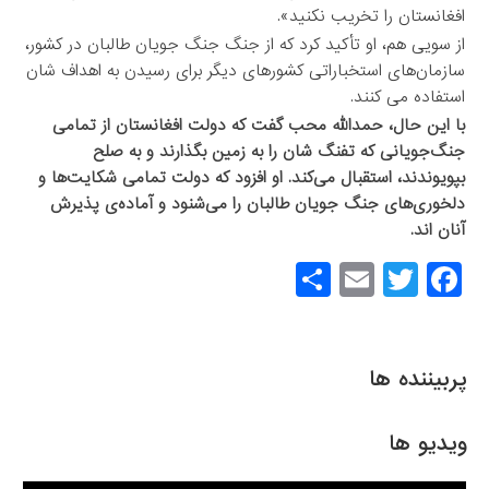
افغانستان را تخریب نکنید».
از سویی هم، او تأکید کرد که از جنگ جنگ ‌جویان طالبان در کشور،
سازمان‌های استخباراتی کشورهای دیگر برای رسیدن به اهداف ‌شان
استفاده می ‌کنند.
با این حال، حمدالله محب گفت که دولت افغانستان از تمامی
جنگ‌جویانی که تفنگ ‌شان را به زمین بگذارند و به صلح
بپویوندند، استقبال می‌کند. او افزود که دولت تمامی شکایت‌ها و
دلخوری‌های جنگ ‌جویان طالبان را می‌شنود و آماده‌ی پذیرش
آنان اند.
S
E
T
F
h
m
wi
a
ar
ail
tt
c
e
er
e
پربیننده ها
b
o
ویدیو ها
o