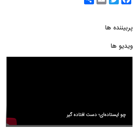
h
m
wi
a
ar
ail
tt
c
e
er
e
پربیننده ها
b
o
ویدیو ها
o
k
چو ایستاده‌ای؛ دست افتاده گیر