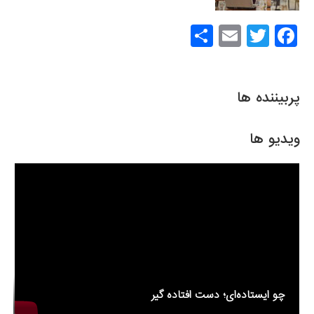
S
E
T
F
h
m
wi
a
ar
ail
tt
c
پربیننده ها
e
er
e
b
ویدیو ها
o
o
k
چو ایستاده‌ای؛ دست افتاده گیر