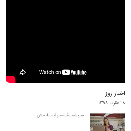
اخبار روز
۲۸ عقرب ۱۳۹۸
سیبشسبششسهاینسانمش