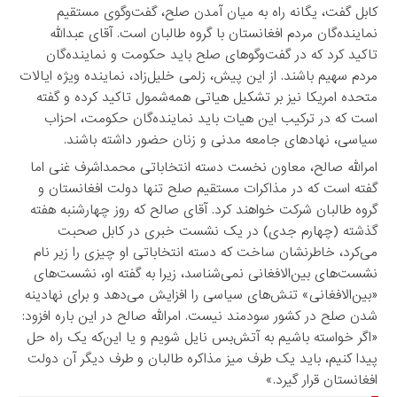
کابل گفت، یگانه راه به میان آمدن صلح، گفت‌وگوی مستقیم
نماینده‌گان مردم افغانستان با گروه طالبان است. آقای عبدالله
تاکید کرد که در گفت‌وگوهای صلح باید حکومت و نماینده‌گان
مردم سهیم باشند. از این پیش، زلمی خلیل‌زاد، نماینده ویژه ایالات
متحده امریکا نیز بر تشکیل هیاتی همه‌شمول تاکید کرده و گفته
است که در ترکیب این هیات باید نماینده‌گان حکومت، احزاب
سیاسی، نهادهای جامعه مدنی و زنان حضور داشته باشند.
امرالله صالح، معاون نخست دسته انتخاباتی محمداشرف غنی اما
گفته است که در مذاکرات مستقیم صلح تنها دولت افغانستان و
گروه طالبان شرکت خواهند کرد. آقای صالح که روز چهارشنبه هفته
گذشته (چهارم جدی) در یک نشست خبری در کابل صحبت
می‌کرد، خاطرنشان ساخت که دسته انتخاباتی او چیزی را زیر نام
نشست‌های بین‌الافغانی نمی‌شناسد، زیرا به گفته او، نشست‌های
«بین‌الافغانی» تنش‌های سیاسی را افزایش می‌دهد و برای نهادینه
شدن صلح در کشور سودمند نیست. امرالله صالح در این باره افزود:
«اگر خواسته باشیم به آتش‌بس نایل شویم و یا این‌که یک راه حل
پیدا کنیم، باید یک طرف میز مذاکره طالبان و طرف دیگر آن دولت
افغانستان قرار گیرد.»