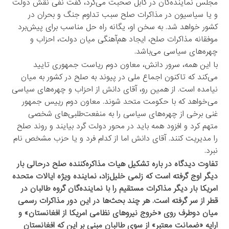
مجلس نماینده‌گان در کابل صحبت می‌کرد، گفت نفی نقش دولت
و یا سیاسیون در مذاکرات صلح سبب تداوم جنگ و بحران در
کشور خواهد شد. به سخن او، یگانه راه حل مناسب برای پیش‌برد
موفقانه مذاکرات صلح، ایجاد هم‌آهنگی میان دولت، احزاب و
چهره‌های سیاسی می‌باشد.
با این همه، سرور دانش، معاون دوم ریاست جمهوری تایید
می‌کند که تاکنون اجماع ملی در پیوند به صلح در کشور به میان
نیامده است. از همین رو، آقای دانش از احزاب و چهره‌های سیاسی
می‌خواهد که با حکومت متحد شوند. معاون دوم رییس جمهور
غنی برخی از چهره‌های سیاسی را به منفعت‌طلبی‌های شخصی
متهم کرد و افزود همه باید در محور دولت گرد بیایند و روند صلح
را مدیریت کنند. آقای دانش اما از کدام فرد و یا حزب مشخص نام
نبرد.
تفاوت دیدگاه در باره تشکیل هیات مذاکره‌کننده صلح درحالی بار
دیگر اوج گرفته است که زلمی خلیل‌زاد، نماینده ویژه ایالات متحده
امریکا بار دیگر مذاکرات مستقیم را با نماینده‌گان گروه طالبان در
قطر از سر گرفته است. هر چند بحث‌ها در این دور مذاکرات رسمی
‌میان دوطرف روی «خروج نیروهای نظامی ‌امریکا از افغانستان» و
ارایه «ضمانت معتبر» از سوی طالبان مبنی بر این که افغانستان