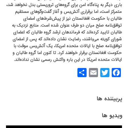
باری دیگر به پناه‌گاه امن برای گروه‌های تروریستی بدل نخواهد شد،
متمرکز است، اما برقراری آتش‌بس و آغاز گفت‌وگوهای مستقیم
طالبان با حکومت افغانستان نیز از پیش‌شرط‌های امضای
توافق‌نامه صلح میان دو طرف عنوان شده است. منابع نزدیک به
طالبان تایید کرده‌اند که فرماندهان ارشد گروه طالبان که اعضای
شورای کویته می‌باشند، رضایت نشان داده‌اند که پس از امضای
توافق‌نامه صلح با ایالات متحده امریکا، یک آتش‌بس موقت با
حکومت افغانستان برقرار خواهند کرد. تا کنون اما گروه طالبان و
ایالات متحده امریکا در این باره واکنش رسمی نشان نداده‌اند.
S
E
T
F
h
m
wi
a
ar
ail
tt
c
e
er
e
پربیننده ها
b
o
ویدیو ها
o