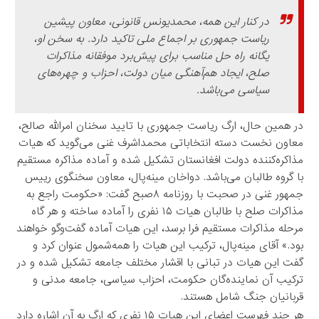
در کنار این همه، محمدیونس قانونی، معاون پیشین
ریاست جمهوری بر اجماع ملی تاکید دارد. به سخن او،
یگانه راه حل مناسب برای پیش‌برد موفقانه مذاکرات
صلح، ایجاد هم‌آهنگی میان دولت، احزاب و چهره‌های
سیاسی می‌باشد.
در همین حال، ارگ ریاست جمهوری با تایید سخنان امرالله صالح،
معاون نخست دسته انتخاباتی محمداشرف غنی می‌گوید که هیات
مذاکره‌کننده دولت افغانستان تشکیل شده و آماده مذاکره مستقیم
با گروه طالبان می‌باشد. دواخان مینه‌پال، معاون سخنگوی رییس
جمهور غنی در صحبت با روزنامه ۸صبح گفت: «حکومت راجع به
مذاکرات صلح با طالبان هیات ۱۵ نفری را آماده ساخته و هر گاه
مرحله مذاکرات مستقیم فرا برسد، این هیات آماده گفت‌وگو خواهند
بود.» آقای مینه‌پال، ترکیب این هیات را همه‌شمول عنوان کرد و
گفت این هیات در تبانی با اقشار مختلف جامعه تشکیل شده و در
ترکیب آن نماینده‌گان حکومت، احزاب سیاسی، جامعه مدنی و
قربانیان جنگ شامل هستند.
هر چند فهرست اعضای این هیات ۱۵ نفری که ارگ به آن اشاره دارد