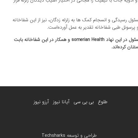
ادویه جات با کیفیت را مجانی در اختیار آسیب دیدگان زلزله قرار
ل رسیدگی و انسجام کمک ها به زلزله زدگان، نیز از این شفاخانه
 پرسونل طبی شفاخانه تقدیر به عمل آورده‌است.
گفتنی است که محمد جواد حلیمی و رحیم الدین منگل دکتران مسئول در این نهاد somerian Health و همکار در این شفاخانه بابت
ان کرده‌اند.
طلوع
بی بی سی
آیانا نیوز
آرزو نیوز
طراحی و توسعه
Techsharks