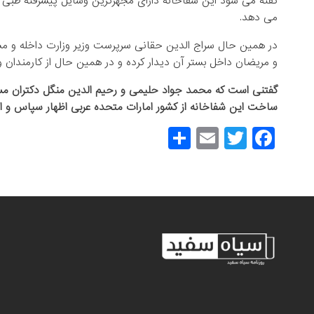
گفته می شود این شفاخانه دارای مجهزترین وسایل پیشرفته طبی و 
می دهد.
در همین حال سراج الدین حقانی سرپرست وزیر وزارت داخله و مسئو
و مریضان داخل بستر آن دیدار کرده و در همین حال از کارمندان و
ساخت این شفاخانه از کشور امارات متحده عربی اظهار سپاس و امتن
S
E
T
F
h
m
wi
a
ar
ail
tt
c
e
er
e
b
o
o
k