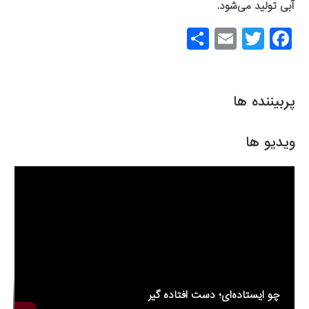
آبی تولید می‌شود.
S
E
T
F
h
m
wi
a
ar
ail
tt
c
e
er
e
پربیننده ها
b
o
ویدیو ها
o
k
چو ایستاده‌ای؛ دست افتاده گیر