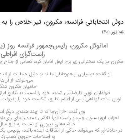
دوئل انتخاباتی فرانسه؛ مکرون، تیر خلاص را به 
۰۵ ثور ۱۴۰۱
راست‌گرای افراطی
مکرون در یک سخنرانی زیر برج ایفل اذعان کرد، کسانی از جناح چپ ت
او گفت: «بسیاری از هم‌وطنان ما نه به دلیل حمایت از ایده
می‌خواهم از آن‌ها
حامیان مکرون هنگام ا
طرفداران لوپن نارضایتی شدید خود را نسبت به نتایج ابراز 
لوپن مدت کوتاهی پس از اعلام نتایج، شکست خود را پذیرفت، اما 
وی گفت: «از آن‌جا که تا چند هفته‌ی دیگر ان
احزاب اپوزیسیون چپ و راست فوراً تلاشی عمده را برای رأی‌داد
حاشیه‌های پیروزی او نسبت به پنج سال 
در حادثه‌ای که می‌تواند حاکی از اتفاقات آینده باشد، پولیس یک
به اصلاحات «ترویج کسب‌وکار