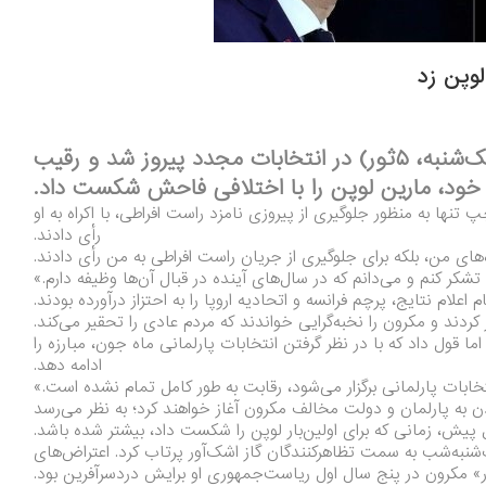
لوپن زد
امانوئل مکرون، رئیس‌جمهور فرانسه روز (یک‌شنبه، ۵ثور) در انتخابات مجدد پیروز شد و رقیب
 خود، مارین لوپن را با اختلافی فاحش شکست داد.
نها به منظور جلوگیری از پیروزی نامزد راست افراطی، با اکراه به او
رأی دادند.
‌های من، بلکه برای جلوگیری از جریان راست افراطی به من رأی دادند.
 تشکر کنم و می‌دانم که در سال‌های آینده در قبال آن‌ها وظیفه دارم.»
علام نتایج، پرچم فرانسه و اتحادیه اروپا را به احتزاز درآورده بودند.
کردند و مکرون را نخبه‌گرایی خواندند که مردم عادی را تحقیر می‌کند.
قول داد که با در نظر گرفتن انتخابات پارلمانی ماه جون، مبارزه را
ادامه دهد.
تخابات پارلمانی برگزار می‌شود، رقابت به طور کامل تمام نشده است.»
ن به پارلمان و دولت مخالف مکرون آغاز خواهند کرد؛ به نظر می‌رسد
پیش، زمانی که برای اولین‌بار لوپن را شکست داد، بیشتر شده باشد.
‌شنبه‌شب به سمت تظاهرکنندگان گاز اشک‌آور پرتاب کرد. اعتراض‌های
» مکرون در پنج سال اول ریاست‌جمهوری او برایش دردسرآفرین بود.