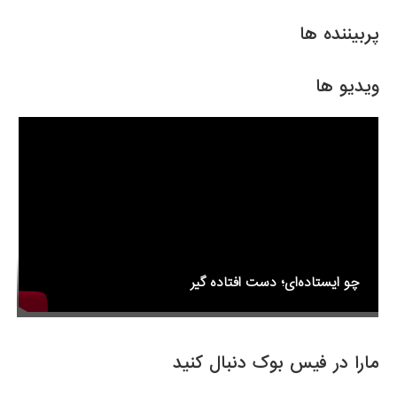
ar
ail
tt
c
e
er
e
پربیننده ها
b
o
ویدیو ها
o
k
چو ایستاده‌ای؛ دست افتاده گیر
مارا در فیس بوک دنبال کنید