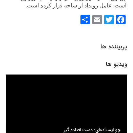
است. عامل رویداد از ساحه فرار کرده است.
S
E
T
F
h
m
wi
a
ar
ail
tt
c
e
er
e
پربیننده ها
b
o
ویدیو ها
o
k
چو ایستاده‌ای؛ دست افتاده گیر