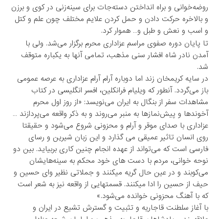
روضه‌خوانی و براه انداختن دسته‌جات برای سینه‌زنی در کوی و برزن
و بالاخره حرکت دادن و حمل کردن علایم مختلف چون علم و کتل
و اسب و نعش و طبل و… هموار کرد.
تا پایان دوره صفوی مراسم عزاداری محرم برگزار می‌شد. ولی با
آمدن نادر شاه افشار سنی مذهب، تمامی آنها به یکباره متوقف
شد.
در سایه کریمخان زند اما دوباره آرام آرام عزاداری به عرصه عمومی
باز می‌گردد. آنطور که ویلیام فرانکلین، افسر انگلیسی در کتاب
مشاهدات سفر از بنگال به ایران می‌نویسد: «از روز اول محرم
آخوندها و پیش‌نمازها به منبر می‌روند و به ذکر واقعه می‌پردازند …
عزاداری با صدای موقر و آرام و محزونی شروع می‌شود و حقیقتا
روی انسان تاثیر عمیقی می گذارد و این زبان شیرین و رسای
فارسی است که می‌تواند از عهده انجام چنین کاری بربیاید. بین دو
نوحه خوانی، مردم با دست های خود محکم به سینه‌هایشان
می‌کوبند و در عین حال گریه میکنند و جملاتی نظیر وای حسین و
حیف از حسین را ادا میکنند. قسمتهایی از واقعه نیز به شعر است
که با آهنگ محزونی خوانده می‌شود.»
با آغاز سلطنت قاجاریه و تثبیت و گسترش تشیع در ایران و