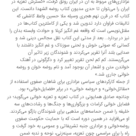
عزاداری‌های مربوط به آن در ایران رونق گرفت، «گسترش تعزیه در
ایران را می‌توان تا حدی مدیون کتاب روضه الشهدا دانست. این
کتاب که در قرن نهم هجری وسیله ملا حسین واعظ کاشفی که
تالیفات فراوان دارد تدوین شد و یکی از کاملترین کتاب‌ها در
مقتل‌نویسی است که واقعه غم انگیز کربلا و حوادث وابسته بدان را
نیز در بردارد… بعد از مدتی این کتاب نقل مجالس دینی شد و
کسانی که صوتی خوش و لحنی سوزناک و غم انگیز داشتند با
صدایی بلند آنرا تقریر می‌کردند و شنوندگان زیر تاثیر آن
می‌گریستند. کم کم لحن تقریر تغییر کرد و دگرگونی در آهنک
خواندن متن و اشعار آن بوجود آمد و نام روضه خوان و روضه
خوانی جاری شد.»
از جمله کارکردهای سیاسی عزاداری برای شاهان صفوی استفاده از
«مقاتل‌خوانی» و «روضه خوانی» در برابر «فضایل‌خوانی» بود.
چنانچه صادق همایونی در کتاب تعزیه و تعزیه خوانی می‌گوید؛ در
فضایل خوانی کرامات و بزرگواری‌ها و جنگ‌ها و رشادت‌های سه
خلیفه را ضمن حماسه‌های مذهبی برای شنوندگان بازگو می‌کردند.
او می‌افزاید در همین دوره است که با حمایت حکومت صفوی
روضه‌خوانی و عزاداری جنبه تشریفاتی و عمومی به خود گرفت و
راه را برای مراسمی چون تعزیه، سینه‌زنی، نوحه و ندبه ضمن