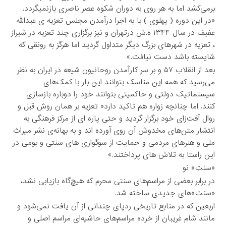
برمی‌کشد اما به هر روی به دوران شکوه عصر ناصری بازنمیگردد.
«در این دوره ( پهلوی ) با به اجرا درآمدن مجلس تعزیه ی عبدالله
عفیف در سال ۱۳۴۴ ه.ش درتهران و نیز برگزاری چند تعزیه در شیراز
، تعزیه در شهرهای بزرگ دیگر متداول گردید اما هرگز به رونقی که
شایسته باشد دست نیافت.»
بعد از انقلاب ۵۷ و بر سر کارآمدن روحانیون شیعه در ایران به نظر
می‌رسید که همه این مناسک بتوانند این بار با کمک‌های
سیستماتیک دولتی و حاکمیتی بتوانند خود را دوباره بازسازی
کنند. اما چنانچه زواره هم تاکید دارد« تعزیه بر همان روش قبل و
روال آفت‌زای خود برگزار گردید و حتی پاره ای از مرکز فرهنگی به
انتشار متن‌های مخدوش آن روی آورده اند و به بهانه‌ی نشر میراث
ملی و هنرهای مردمی و حمایت از سوگواری های سنتی و بومی در
این راستا به تلاش های پرداختند.»
«سنتِ» نو
در برابر بعضی از مراسم‌های سنتی محرم که هیچ‌گاه بازیابی نشد،
«سنت»‌های جدیدی ساخته شد.
اربعین که در منابع تاریخی ردپای چندانی از آن یافت نمی‌شود و
مانند شام غریبان از خرده مراسم‌های حاشیه‌ای مراسم اصلی و