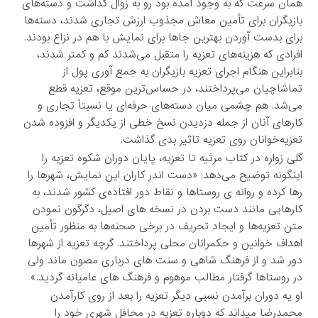
همان سرعت که به وجود آمده بود رو به زوال گذاشت و دسته‌های
بازیگران برای تأمین معاش مجذوب ارزش تجاری شدند، دسته‌ها
برای بدست آوردن بهترین جاها برای نمایش با هم در نزاع بودند.
افرادی که هزینه‌های تعزیه را متقبل می‌شدند کم و کمتر شدند،
بنابراین هنگام اجرای تعزیه بازیگران به جمع آوری پول از
تماشاچیان می‌پرداختند، در حساس‌ترین موقع، تعزیه قطع
می‌شد. هم چشمی میان دسته‌های حرفه‌ای یا نسبتاً تجاری و
کارهای آنان از جمله دزدیدن نسخ خطی از یکدیگر و افزوده شدن
تعزیه‌خوانان روی تعزیه تاثیر بدی گذاشت.
گلی زواره در کتاب مرثیه تا تعزیه، پایان دوران شکوه تعزیه را
اینگونه توضیح می‌دهد: «دست اندر کاران این نمایش، شهرها را
رها کرده و روانه ی روستاها و نقاط دور افتاده‌ی کشور شدند، به
کارهایی مانند دست بردن در نسخه های اصیل، دگرگون نمودن
متن تعزیه‌ها و ایجاد تحریف در برخی صحنه‌ها به منظور تأمین
اهداف خوانین و حکمرانان محلی پرداختند. گرچه تعزیه از شهرها
دور شد و از فرهنگ شاهی و سنت های درباری مصون ماند ولی
در روستا‌ها گرفتار مطالب موهوم و فرهنگ های عامیانه گردید.»
او یه دوران برآمدن نسبی دیگر تعزیه را بعد از روی کارآمدن
محمدرضا میداند که دوباره تعزیه در محافل شهری خود را