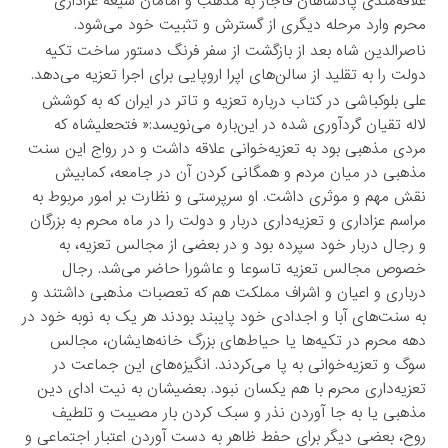
علاقه‌مندی پادشاهان قاجار به مذهب و امامان شیعه عزاداری
محرم وارد مرحله دیگری از گسترش و تثبیت خود می‌شود.
ناصرالدین شاه بعد از بازگشت از سفر فرنگ دستور ساخت تکیه
دولت را به تقلید از سالن‌های اپرا اروپایی برای اجرا تعزیه می‌دهد.
علی بلوکباشی در کتاب درباره تعزیه و تاتر در ایران که به کوشش
لاله تقیان گردآوری شده در این‌باره می‌نویسد:« فتحعلیشاه که
مردی مذهبی بود به تعزیه‌خوانی علاقه داشت و در رواج این سنت
مذهبی در میان مردم و همگانی کردن آن در جامعه، کمابیش
نقش مهم و موثری داشت. او سرپرستی و نظارت بر امور مربوط به
مراسم عزاداری و تعزیه‌داری دربار و دولت را در ماه محرم به بزرگان
و رجال دربار خود سپرده بود و در بعضی از مجالس تعزیه، به
خصوص مجالس تعزیه تاسوعا و عاشورا حاضر می‌شد. رجال
درباری و اعیان و اشراف مملکت هم که تعصبات مذهبی داشتند و
به سنت‌های آبا و اجدادی خود پایبند بودند هر یک به نوبه خود در
دهه محرم در تکیه‌ها یا حیاط‌های بزرگ خانه‌هایشان، مجالس
سوگ و تعزیه‌خوانی به پا می‌کردند. انگیزه‌های این جماعت در
تعزیه‌داری محرم با هم یکسان نبود. بعضیشان به نیت ادای دین
مذهبی یا به جا آوردن نذر و سبک کردن بار مصیبت و تلطیف
روح، بعضی دیگر برای حفط ظاهر به دست آوردن اعتبار اجتماعی و